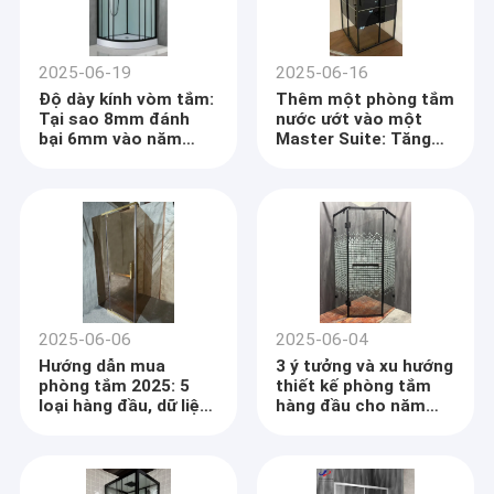
2025-06-19
2025-06-16
Độ dày kính vòm tắm:
Thêm một phòng tắm
Tại sao 8mm đánh
nước ướt vào một
bại 6mm vào năm
Master Suite: Tăng
2025? (Hướng dẫn an
giá trị 12K đô la vào
toàn và tiết kiệm dựa
năm 2025 hay sai lầm
trên dữ liệu)
tốn kém? (Hướng dẫn
dựa trên dữ liệu)
2025-06-06
2025-06-04
Hướng dẫn mua
3 ý tưởng và xu hướng
phòng tắm 2025: 5
thiết kế phòng tắm
loại hàng đầu, dữ liệu
hàng đầu cho năm
chi phí và cách tránh
2024: Các nâng cấp
83% lỗi lắp đặt
được hỗ trợ dữ liệu
bán ra