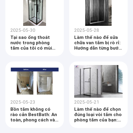
2025-05-30
2025-05-28
Tại sao ống thoát
Làm thế nào để sửa
nước trong phòng
chữa van tắm bị rò rỉ:
tắm của tôi có mùi
Hướng dẫn từng bước
trứng thối?
với các giải pháp
được hỗ trợ bởi dữ
liệu
2025-05-23
2025-05-21
Bồn tắm không có
Làm thế nào để chọn
rào cản BestBath: An
đúng loại vòi tắm cho
toàn, phong cách và
phòng tắm của bạn:
thiết kế thông minh
Hướng dẫn dựa trên
cho cuộc sống hiện
dữ liệu