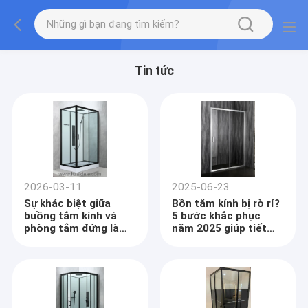
Tin tức
2026-03-11
2025-06-23
Sự khác biệt giữa
Bồn tắm kính bị rò rỉ?
buồng tắm kính và
5 bước khắc phục
phòng tắm đứng là
năm 2025 giúp tiết
gì?
kiệm 83% chi phí cải
tạo khách sạn (Dữ
liệu bên trong)