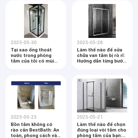
đại
2025-05-30
2025-05-28
Tại sao ống thoát
Làm thế nào để sửa
nước trong phòng
chữa van tắm bị rò rỉ:
tắm của tôi có mùi
Hướng dẫn từng bước
trứng thối?
với các giải pháp
được hỗ trợ bởi dữ
liệu
2025-05-23
2025-05-21
Bồn tắm không có
Làm thế nào để chọn
rào cản BestBath: An
đúng loại vòi tắm cho
toàn, phong cách và
phòng tắm của bạn: