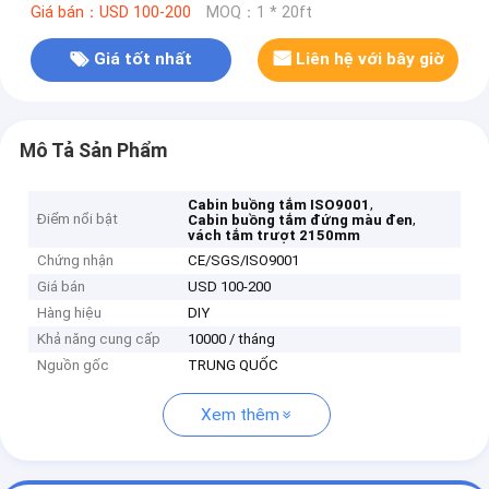
Giá bán：USD 100-200
MOQ：1 * 20ft
Giá tốt nhất
Liên hệ với bây giờ
Mô Tả Sản Phẩm
,
Cabin buồng tắm ISO9001
Điểm nổi bật
,
Cabin buồng tắm đứng màu đen
vách tắm trượt 2150mm
Chứng nhận
CE/SGS/ISO9001
Giá bán
USD 100-200
Hàng hiệu
DIY
Khả năng cung cấp
10000 / tháng
Nguồn gốc
TRUNG QUỐC
Xem thêm