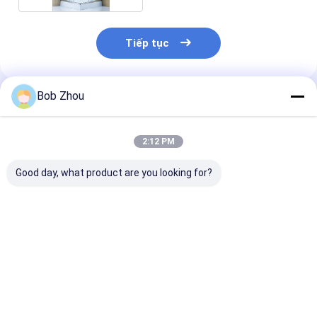
Tiếp tục
Bob Zhou
Sản Phẩm Khuyến Cáo
2:12 PM
Good day, what product are you looking for?
Phòng tắm khung
Vách kính 4mm sang
Phòng tắm kiể
nhôm phong cách
trọng cho phòng tắm
với Matt Black
với kính thắt 4/5mm
35''X35''X85 ''
kính 4/5mm đ
cho hiện đại và bền
chất để bền
Giá tốt nhất
Giá tốt nhất
Giá tốt n