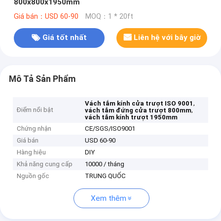
800x800x1950mm
Giá bán：USD 60-90
MOQ：1 * 20ft
Giá tốt nhất
Liên hệ với bây giờ
Mô Tả Sản Phẩm
,
Vách tắm kính cửa trượt ISO 9001
Điểm nổi bật
,
vách tắm đứng cửa trượt 800mm
vách tắm kính trượt 1950mm
Chứng nhận
CE/SGS/ISO9001
Giá bán
USD 60-90
Hàng hiệu
DIY
Khả năng cung cấp
10000 / tháng
Nguồn gốc
TRUNG QUỐC
Xem thêm