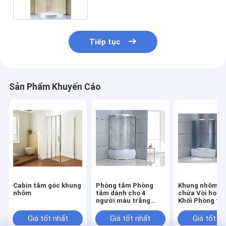
Tiếp tục
Sản Phẩm Khuyến Cáo
Cabin tắm góc khung
Phòng tắm Phòng
Khung nhôm T
nhôm
tắm dành cho 4
chứa Vòi hoa 
người màu trắng
Khối Phòng tắ
Khung nhôm
4mm 1200 × 80
1960mm
Giá tốt nhất
Giá tốt nhất
Giá tốt n