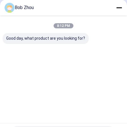
Bob Zhou
Nhà
Về chúng
Liên hệ với chúng
Desktop
tôi
tôi
Site
8:12 PM
Sơ đồ trang web
Chính sách bảo mật
Phẩm chất
Cabin tắm
Nhà máy trung quốc.Copyright © 2026
Good day, what product are you looking for?
Hangzhou Aidele Sanitary Ware Co., Ltd.. All Rights Reserved.
Nhà
Sản phẩm
Video