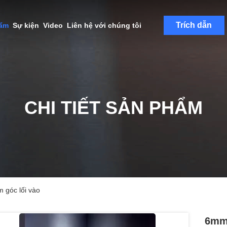
Trích dẫn
hẩm
Sự kiện
Video
Liên hệ với chúng tôi
CHI TIẾT SẢN PHẨM
 góc lối vào
6mm 