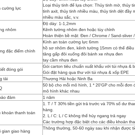
Loại thủy tinh để lựa chọn: Thủy tinh mờ, thủy ti
h cường lực
tinh axit, thủy tinh nhiều màu, thủy tinh dệt đầy 
nhiều màu sắc, v.v.
Độ dày: 1-1,2mm
ng nhôm
Kênh tường nhôm đen hoặc tùy chỉnh
Hoàn thiện bề mặt: Đen / Chrome / Sand-sliver / 
Kính an toàn cường lực 6mm
hồ sơ nhôm đen, kênh tường 15mm có thể điều
ng đặc điểm chính
tăng gấp đôi xuống đôi bánh xe nhựa đen
tay cầm nhựa đen
Gói carton tiêu chuẩn xuất khẩu với túi nhựa & 
tiết đóng gói
Gói đặt hàng qua thư với túi nhựa & xốp EPE
 tải
Thượng Hải hoặc Ninh Ba
50 bộ cho mỗi mô hình, 1 * 20'GP cho mỗi đơn đ
Q
mô hình khác nhau
bảo đảm
1 năm
1. T / T 30% tiền gửi trả trước và 70% số dư tha
hàng.
u khoản thanh toán
2. L / C: L / C không thể hủy ngang trả ngay
Các trường hợp đặc biệt cho các điều khoản tha
Thông thường, 50-60 ngày sau khi nhận được ti
 gian giao hàng