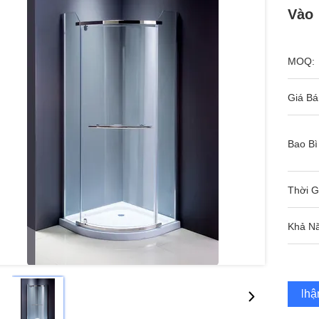
Vào
MOQ:
Giá Bá
Bao Bì
Thời G
Khả N
Nhận