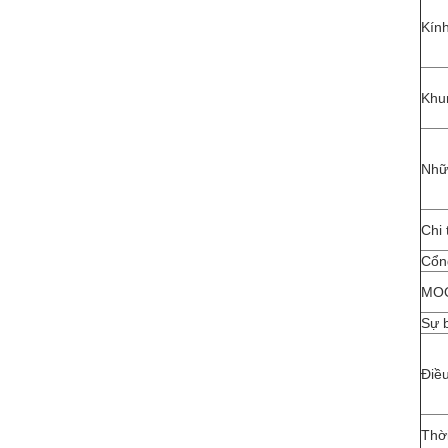
Kín
Khu
Nhữ
Chi 
Cổng
MO
Sự 
Điề
Thời