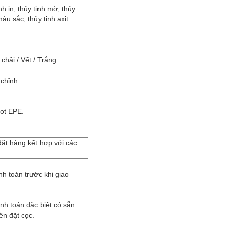
nh in, thủy tinh mờ, thủy
màu sắc, thủy tinh axit
chải / Vết / Trắng
 chỉnh
bọt EPE.
ặt hàng kết hợp với các
nh toán trước khi giao
nh toán đặc biệt có sẵn
ền đặt cọc.