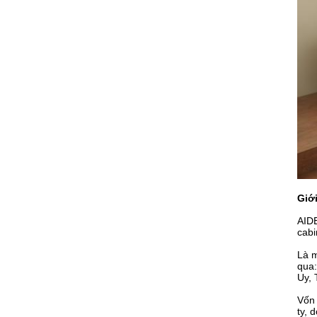
Giới
AIDE
cabi
Là m
qua:
Uy, 
Vốn 
ty, 