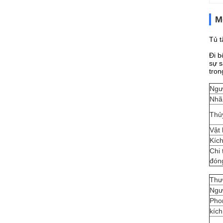
M
Tủ t
Đi b
sự s
tron
Ngư
Nhã
Thủy
Vật 
Kíc
Chi 
đón
Thư
Ngư
Pho
kích