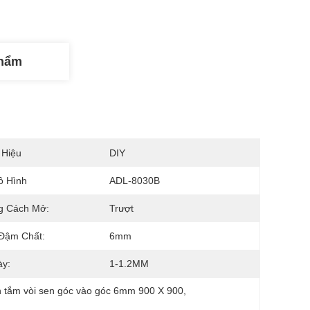
Phẩm
 Hiệu
DIY
ô Hình
ADL-8030B
g Cách Mở:
Trượt
 Đậm Chất:
6mm
ày:
1-1.2MM
 tắm vòi sen góc vào góc 6mm 900 X 900
, 