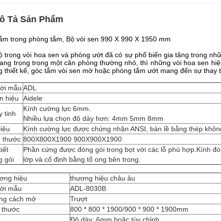
ô Tả Sản Phẩm
ắm trong phòng tắm, Bộ vòi sen 990 X 990 X 1950 mm
ộ trong vòi hoa sen và phòng ướt đã có sự phổ biến gia tăng trong nh
ang trọng trong một căn phòng thường nhỏ, thì những vòi hoa sen hiệ
g thiết kế, góc tắm vòi sen mở hoặc phòng tắm ướt mang đến sự thay 
ời mẫu
ADL
n hiệu
Aidele
Kính cường lực 6mm.
 tinh
Nhiều lựa chọn độ dày hơn: 4mm 5mm 8mm
liệu
Kính cường lực được chứng nhận ANSI, bản lề bằng thép khôn
h thước
800X800X1900 900X900X1900
tiết
Phần cứng được đóng gói trong bọt với các lỗ phù hợp.Kính đó
g gói
lớp và cố định bằng tổ ong bên trong.
ơng hiệu
thương hiệu châu âu
ời mẫu
ADL-8030B
ng cách mở
Trượt
 thước
800 * 800 * 1900/900 * 900 * 1900mm
Độ dày: 6mm hoặc tùy chỉnh