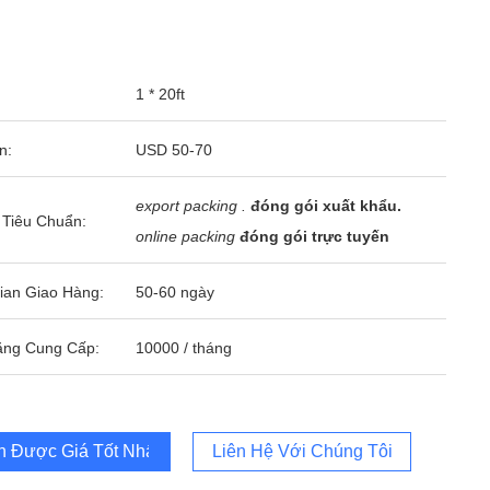
1 * 20ft
n:
USD 50-70
export packing .
đóng gói xuất khẩu.
 Tiêu Chuẩn:
online packing
đóng gói trực tuyến
ian Giao Hàng:
50-60 ngày
ăng Cung Cấp:
10000 / tháng
 Được Giá Tốt Nhất
Liên Hệ Với Chúng Tôi