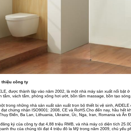
 thiệu công ty
LE, được thành lập vào năm 2002, là một nhà máy sản xuất nổi bật 
n tắm, vách tắm, phòng xông hơi ướt, bồn tắm massage, bồn tạo sóng
ột trong những nhà sản xuất sản xuất trọn bộ thiết bị vệ sinh, AIDE
 đạt chứng nhận ISO9001: 2008, CE và RoHS.Cho đến nay, hầu hết kh
Thụy Điển, Ba Lan, Lithuania, Ukraine, Úc, Nga, Iran, Romania và Ấn Đ
đăng ký của công ty đạt 4,88 triệu RMB, và nhà máy có diện tích 25.0
doanh thu của chúng tôi đạt 4 triệu đô la Mỹ trong năm 2009, chủ yếu