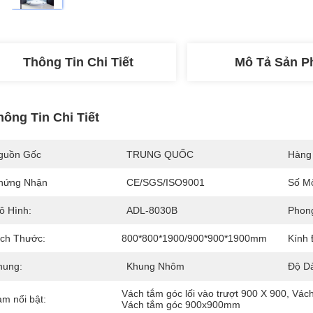
Thông Tin Chi Tiết
Mô Tả Sản 
hông Tin Chi Tiết
guồn Gốc
TRUNG QUỐC
Hàng
hứng Nhận
CE/SGS/ISO9001
Số M
ô Hình:
ADL-8030B
Phon
ích Thước:
800*800*1900/900*900*1900mm
Kính
hung:
Khung Nhôm
Độ D
Vách tắm góc lối vào trượt 900 X 900
, 
Vách
àm nổi bật:
Vách tắm góc 900x900mm