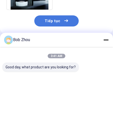
trọng
Tiếp tục
Bob Zhou
Sản Phẩm Khuyến Cáo
3:41 AM
Good day, what product are you looking for?
Phòng tắm dạng khối
ISO9001 Khối vòi hoa
Vòi tắm vuôn
trượt
sen hình chữ nhật
Giá tốt nhất
Giá tốt nhất
Giá tốt n