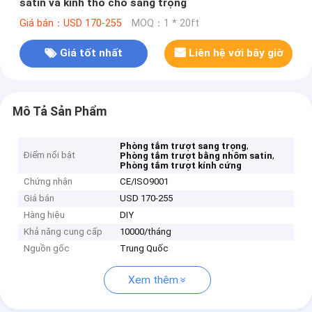
satin và kính thô cho sang trọng
Giá bán：USD 170-255
MOQ：1 * 20ft
Giá tốt nhất
Liên hệ với bây giờ
Mô Tả Sản Phẩm
,
Phòng tắm trượt sang trọng
Điểm nổi bật
,
Phòng tắm trượt bằng nhôm satin
Phòng tắm trượt kính cứng
Chứng nhận
CE/ISO9001
Giá bán
USD 170-255
Hàng hiệu
DIY
Khả năng cung cấp
10000/tháng
Nguồn gốc
Trung Quốc
Xem thêm