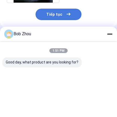
Tiếp tục
Bob Zhou
Sản Phẩm Khuyến Cáo
1:51 PM
Good day, what product are you looking for?
Phòng tắm dạng khối
ISO9001 Khối vòi hoa
Vòi tắm vuôn
trượt
sen hình chữ nhật
Giá tốt nhất
Giá tốt nhất
Giá tốt n